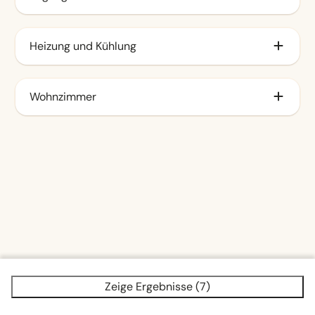
Geschirrspüler (4)
Wasserkocher (7)
Barrierefrei (1)
Heizung und Kühlung
Fußbodenheizung im Erdgeschoss (1)
Wohnzimmer
Smart-TV (7)
Zeige Ergebnisse (7)