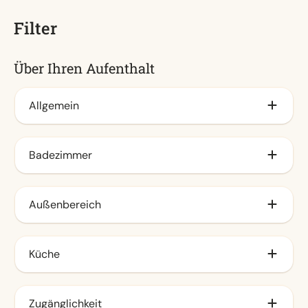
Filter
Über Ihren Aufenthalt
Allgemein
Fliegengitter (5)
Badezimmer
Regendusche (4)
Außenbereich
Abstellraum (1)
Küche
Gartenmöbel (7)
Veranda (7)
Kombi-Mikrowelle (7)
Zugänglichkeit