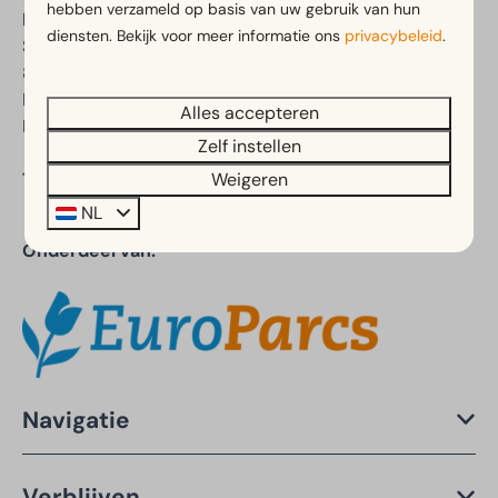
hebben verzameld op basis van uw gebruik van hun
EuroParcs Hindeloopen
diensten. Bekijk voor meer informatie ons
privacybeleid
.
Schuilenburg 2
8713 JT Hindeloopen
Friesland
Alles accepteren
Nederland
Zelf instellen
Weigeren
Telefoon:
+31 (0)85 760 2131
NL
Onderdeel van:
Navigatie
Verblijven