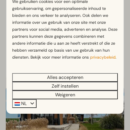
We gebruiken cookies voor een optimale
€ 403
gebruikservaring, om gepersonaliseerde inhoud te
Friesland, Hindeloopen
€ 348
bieden en ons verkeer te analyseren. Ook delen we
4
2
Nee
informatie over uw gebruik van onze site met onze
3 nachten
partners voor social media, adverteren en analyse. Deze
2 personen
Knusse Tiny house voor intiem
partners kunnen deze gegevens combineren met
vakantievieren
andere informatie die u aan ze heeft verstrekt of die ze
Bekijk de sterren vanuit bed
hebben verzameld op basis van uw gebruik van hun
Terras met tuinset
diensten. Bekijk voor meer informatie ons
privacybeleid
.
Bekijken
Alles accepteren
Zelf instellen
Weigeren
NL