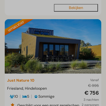
Bekijken
UITGELICHT
Just Nature 10
Vanaf
€ 995
Friesland, Hindeloopen
€ 756
10
5
Sommige
3 nachten
2 personen
Geschikt voor een groot gezelschap